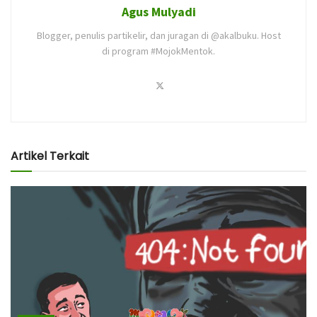
Agus Mulyadi
Blogger, penulis partikelir, dan juragan di @akalbuku. Host
di program #MojokMentok.
Artikel Terkait