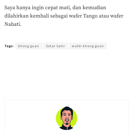
Saya hanya ingin cepat mati, dan kemudian
dilahirkan kembali sebagai wafer Tango atau wafer
Nabati.
Terakhir diperbarui pada 21 April 2021 oleh
Agus Mulyadi
Tags:
khong guan
Sotar Satir
wafer khong guan