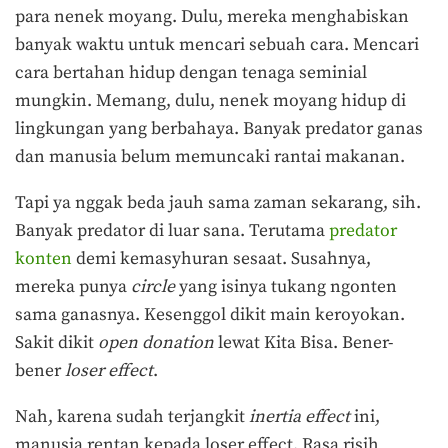
para nenek moyang. Dulu, mereka menghabiskan
banyak waktu untuk mencari sebuah cara. Mencari
cara bertahan hidup dengan tenaga seminial
mungkin. Memang, dulu, nenek moyang hidup di
lingkungan yang berbahaya. Banyak predator ganas
dan manusia belum memuncaki rantai makanan.
Tapi ya nggak beda jauh sama zaman sekarang, sih.
Banyak predator di luar sana. Terutama
predator
konten
demi kemasyhuran sesaat. Susahnya,
mereka punya
circle
yang isinya tukang ngonten
sama ganasnya. Kesenggol dikit main keroyokan.
Sakit dikit
open donation
lewat Kita Bisa. Bener-
bener
loser effect
.
Nah, karena sudah terjangkit
inertia effect
ini,
manusia rentan kepada loser effect. Rasa risih