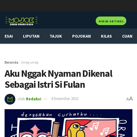
KIRIM ARTIKEL
ESAI
LIPUTAN
TAJUK
POJOKAN
KILAS
CUAN
Beranda
Uneg-uneg
Aku Nggak Nyaman Dikenal
Sebagai Istri Si Fulan
A
oleh
Redaksi
4 Desember 2022
A