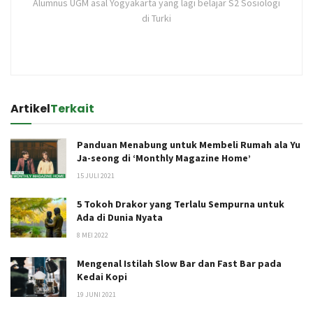
Alumnus UGM asal Yogyakarta yang lagi belajar S2 Sosiologi
di Turki
Artikel
Terkait
Panduan Menabung untuk Membeli Rumah ala Yu
Ja-seong di ‘Monthly Magazine Home’
15 JULI 2021
5 Tokoh Drakor yang Terlalu Sempurna untuk
Ada di Dunia Nyata
8 MEI 2022
Mengenal Istilah Slow Bar dan Fast Bar pada
Kedai Kopi
19 JUNI 2021