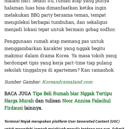
malam hari. Selain itu, rumah atap yang punya
halaman luas bisa dimanfaatkan ketika ingin
melakukan BBQ party bersama teman, tempat
mengoleksi berbagai tumbuhan, dan sekaligus
menjadi lokasi tepat untuk bermain gobag sodhor.
Penggunaan rumah atap memang pas untuk
menggambarkan karakter yang nggak begitu
makmur dalam drama Korea. Ya masa tokoh yang
berdompet tipis yang kerja part-time tiap pulang
sekolah tinggalnya di apartemen? Kan ramashok.
Sumber Gambar:
Koreandramaland.com
BACA JUGA
Tips Beli Rumah biar Nggak Tertipu
Harga Murah
dan tulisan
Noor Annisa Falachul
Firdausi
lainnya.
Terminal Mojok merupakan platform User Generated Content (UGC)
untuk mewadahi jamaah mojokiyah menulis tentang apa pun. Submit