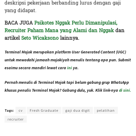
deskripsi pekerjaan berbanding lurus dengan gaji
yang didapat.
BACA JUGA
Psikotes Nggak Perlu Dimanipulasi,
Recruiter Paham Mana yang Alami dan Nggak
d
an
artikel
Seto Wicaksono
lainnya.
Terminal Mojok merupakan platform User Generated Content (UGC)
untuk mewadahi jamaah mojokiyah menulis tentang apa pun. Submit
esaimu secara mandiri lewat cara
ini
ya.
Pernah menulis di Terminal Mojok tapi belum gabung grup WhatsApp
khusus penulis Terminal Mojok? Gabung dulu, yuk. Klik link-nya
di sini.
Terakhir diperbarui pada 24 April 2021 oleh
Rizky Prasetya
Tags:
cv
Fresh Graduate
gaji dua digit
pelatihan
recruiter