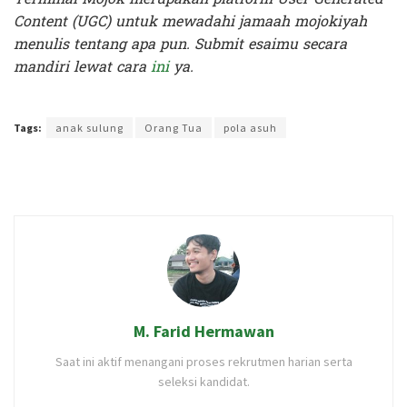
Content (UGC) untuk mewadahi jamaah mojokiyah
menulis tentang apa pun. Submit esaimu secara
mandiri lewat cara
ini
ya.
Terakhir diperbarui pada 28 Januari 2020 oleh
Audian Laili
Tags:
anak sulung
Orang Tua
pola asuh
M. Farid Hermawan
Saat ini aktif menangani proses rekrutmen harian serta
seleksi kandidat.