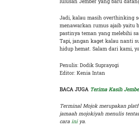
lulusan Jember yang baru datan
Jadi, kalau masih overthinking s
menawarkan rumus ajaib yaitu 
pastinya teman yang melebihi sa
Tapi, jangan kaget kalau nanti s
hidup hemat. Salam dari kami, ya
Penulis: Dodik Suprayogi
Editor: Kenia Intan
BACA JUGA
Terima Kasih Jember
Terminal Mojok merupakan platf
jamaah mojokiyah menulis tentan
cara
ini
ya.
Terakhir diperbarui pada 3 November 2025 oleh
Keni