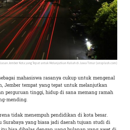
lasan Jember Kota yang Tepat untuk Melanjutkan Kuliah di Jawa Timur (unsplash.com)
 sebagai mahasiswa rasanya cukup untuk mengenal
n, Jember tempat yang tepat untuk melanjutkan
ihan perguruan tinggi, hidup di sana memang ramah
ng-mending.
rena tidak menempuh pendidikan di kota besar.
 Surabaya yang biasa jadi daerah tujuan studi di
 itu bisa dibalas dengan uang bulanan yang awet di