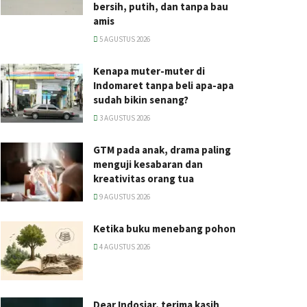
bersih, putih, dan tanpa bau
amis
5 AGUSTUS 2026
Kenapa muter-muter di
Indomaret tanpa beli apa-apa
sudah bikin senang?
3 AGUSTUS 2026
GTM pada anak, drama paling
menguji kesabaran dan
kreativitas orang tua
9 AGUSTUS 2026
Ketika buku menebang pohon
4 AGUSTUS 2026
Dear Indosiar, terima kasih