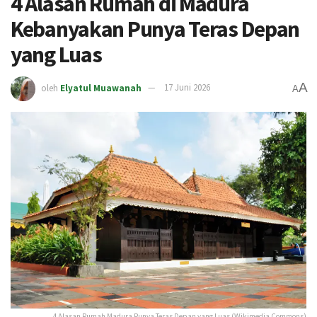
4 Alasan Rumah di Madura
Kebanyakan Punya Teras Depan
yang Luas
A
oleh
Elyatul Muawanah
17 Juni 2026
A
4 Alasan Rumah Madura Punya Teras Depan yang Luas (Wikimedia Commons)