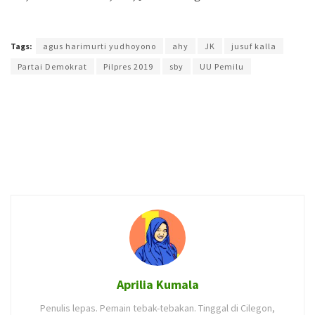
Terakhir diperbarui pada 28 Juni 2018 oleh
Aprilia Kumala
Tags:
agus harimurti yudhoyono
ahy
JK
jusuf kalla
Partai Demokrat
Pilpres 2019
sby
UU Pemilu
Aprilia Kumala
Penulis lepas. Pemain tebak-tebakan. Tinggal di Cilegon,