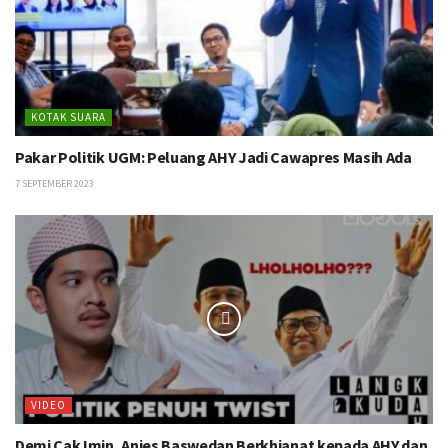
KOTAK SUARA
Pakar Politik UGM: Peluang AHY Jadi Cawapres Masih Ada
7 SEPTEMBER 2023
VIDEO
Demi Cak Imin, Anies Baswedan Berkhianat kepada AHY dan