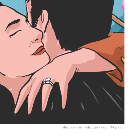
ilustrasi - menikah. (Ega Fansuri/Mojok.co)