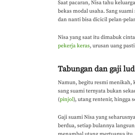
Saat pacaran, Nisa tahu keluar
bekas modal usaha. Sang suami s
dan nanti bisa dicicil pelan-pela
Nisa yang saat itu dimabuk cinta
pekerja keras
, urusan uang pasti
Tabungan dan gaji lu
Namun, begitu resmi menikah, k
sang suami ternyata bukan seka
(
pinjol
), utang rentenir, hingga
Gaji suami Nisa yang seharusn
berdua, setiap bulannya langsu
menambal utang mertuanya itu.