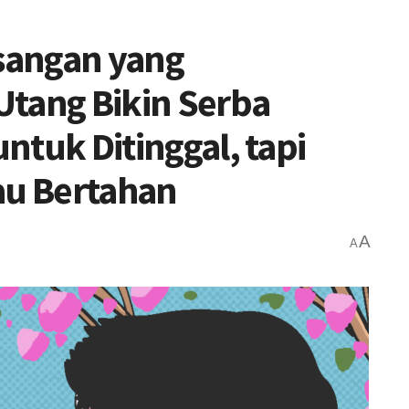
sangan yang
 Utang Bikin Serba
untuk Ditinggal, tapi
au Bertahan
A
A