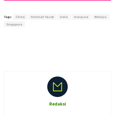
Terakhir diperbarui pada 14 September 2017 oleh
Prima Sulistya
Tags:
China
Halimah Yacob
india
malaysia
Melalyu
Singapura
Redaksi