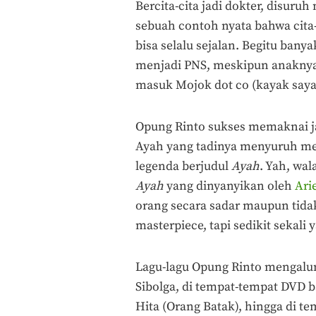
Bercita-cita jadi dokter, disuru
sebuah contoh nyata bahwa cita-c
bisa selalu sejalan. Begitu ba
menjadi PNS, meskipun anaknya 
masuk Mojok dot co (kayak saya 
Opung Rinto sukses memaknai ja
Ayah yang tadinya menyuruh men
legenda berjudul
Ayah
. Yah, wa
Ayah
yang dinyanyikan oleh
Ari
orang secara sadar maupun tidak
masterpiece, tapi sedikit sekal
Lagu-lagu Opung Rinto mengalun 
Sibolga, di tempat-tempat DVD 
Hita (Orang Batak), hingga di 