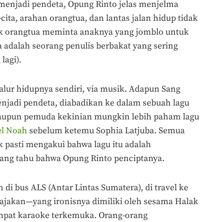
h menjadi pendeta, Opung Rinto jelas menjelma
ita, arahan orangtua, dan lantas jalan hidup tidak
nyak orangtua meminta anaknya yang jomblo untuk
adalah seorang penulis berbakat yang sering
lagi).
lur hidupnya sendiri, via musik. Adapun Sang
jadi pendeta, diabadikan ke dalam sebuah lagu
laupun pemuda kekinian mungkin lebih paham lagu
el Noah
sebelum ketemu Sophia Latjuba. Semua
 pasti mengakui bahwa lagu itu adalah
i yang tahu bahwa Opung Rinto penciptanya.
di bus ALS (Antar Lintas Sumatera), di travel ke
bajakan—yang ironisnya dimiliki oleh sesama Halak
tempat karaoke terkemuka. Orang-orang