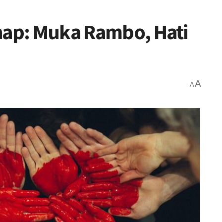
hap: Muka Rambo, Hati
A
A