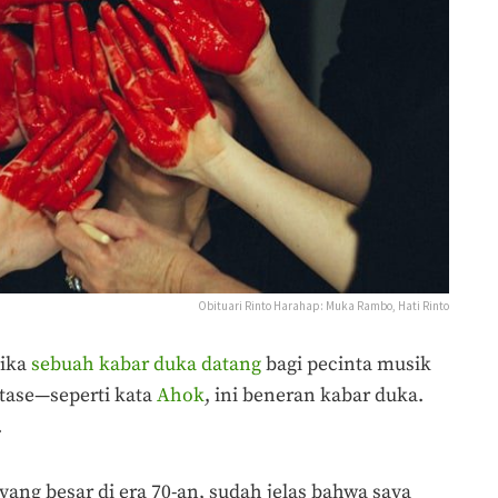
Obituari Rinto Harahap: Muka Rambo, Hati Rinto
tika
sebuah kabar duka datang
bagi pecinta musik
otase—seperti kata
Ahok
, ini beneran kabar duka.
.
ang besar di era 70-an, sudah jelas bahwa saya