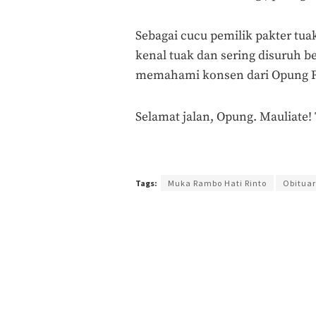
Sebagai cucu pemilik pakter tu
kenal tuak dan sering disuruh be
memahami konsen dari Opung 
Selamat jalan, Opung. Mauliate!
Terakhir diperbarui pada 17 Juni 2017 oleh
Admin
Tags:
Muka Rambo Hati Rinto
Obituar