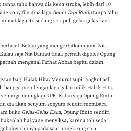
anpa tahu bahwa dia kena stroke, lebih dari 10
eng-copy file mp3 lagu
Benci Tapi Rindu
tanpa tahu
mbuat lagu itu sedang serapuh gelas-gelas kaca
 berhasil. Beliau yang mengorbitkan nama Nia
 Kalau saja Nia Daniati tidak pernah dipoles Opung
an pernah mengenal Farhat Abbas begitu dalam.
gaan bagi Halak Hita. Menurut supir angkot asli
h bangga mendengar lagu galau milik Halak Hita,
semarga ditangkap KPK. Kalau saja Opung Rinto
n dia akan senyum-senyum sendiri membaca
lam buku
Gelas-Gelas Kaca
, Opung Rinto sendiri
bukanlah hal yang menyiksa, karena toh sedari
ngebulnya hanya pada saat nongkrong saja.