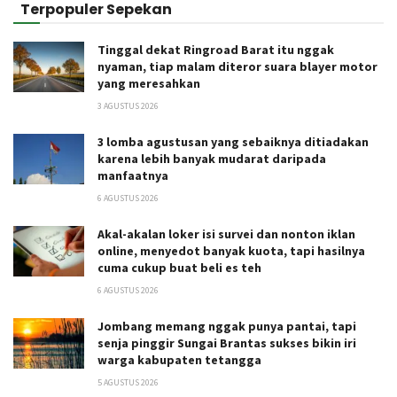
Terpopuler Sepekan
Tinggal dekat Ringroad Barat itu nggak
nyaman, tiap malam diteror suara blayer motor
yang meresahkan
3 AGUSTUS 2026
3 lomba agustusan yang sebaiknya ditiadakan
karena lebih banyak mudarat daripada
manfaatnya
6 AGUSTUS 2026
Akal-akalan loker isi survei dan nonton iklan
online, menyedot banyak kuota, tapi hasilnya
cuma cukup buat beli es teh
6 AGUSTUS 2026
Jombang memang nggak punya pantai, tapi
senja pinggir Sungai Brantas sukses bikin iri
warga kabupaten tetangga
5 AGUSTUS 2026