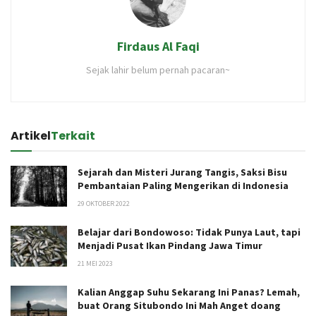
Firdaus Al Faqi
Sejak lahir belum pernah pacaran~
Artikel
Terkait
Sejarah dan Misteri Jurang Tangis, Saksi Bisu
Pembantaian Paling Mengerikan di Indonesia
29 OKTOBER 2022
Belajar dari Bondowoso: Tidak Punya Laut, tapi
Menjadi Pusat Ikan Pindang Jawa Timur
21 MEI 2023
Kalian Anggap Suhu Sekarang Ini Panas? Lemah,
buat Orang Situbondo Ini Mah Anget doang