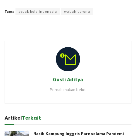
Terakhir diperbarui pada 20 Juli 2020 oleh
Administrator
Tags:
sepak bola indonesia
wabah corona
Gusti Aditya
Pernah makan belut.
Artikel
Terkait
Nasib Kampung Inggris Pare selama Pandemi