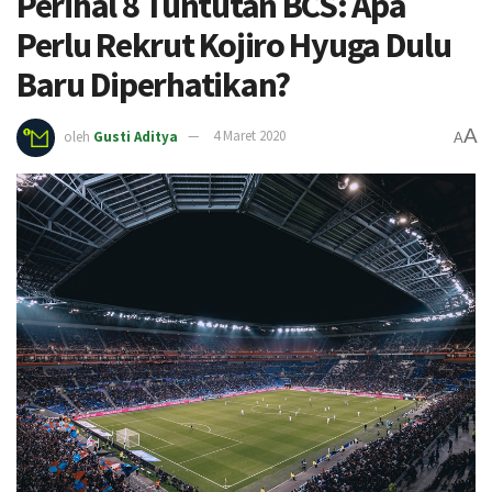
Perihal 8 Tuntutan BCS: Apa
Perlu Rekrut Kojiro Hyuga Dulu
Baru Diperhatikan?
A
oleh
Gusti Aditya
4 Maret 2020
A