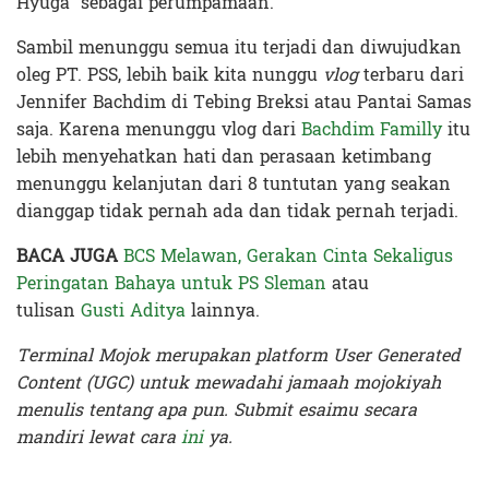
Hyuga” sebagai perumpamaan.
Sambil menunggu semua itu terjadi dan diwujudkan
oleg PT. PSS, lebih baik kita nunggu
vlog
terbaru dari
Jennifer Bachdim di Tebing Breksi atau Pantai Samas
saja. Karena menunggu vlog dari
Bachdim Familly
itu
lebih menyehatkan hati dan perasaan ketimbang
menunggu kelanjutan dari 8 tuntutan yang seakan
dianggap tidak pernah ada dan tidak pernah terjadi.
BACA JUGA
BCS Melawan, Gerakan Cinta Sekaligus
Peringatan Bahaya untuk PS Sleman
atau
tulisan
Gusti Aditya
lainnya.
Terminal Mojok merupakan platform User Generated
Content (UGC) untuk mewadahi jamaah mojokiyah
menulis tentang apa pun. Submit esaimu secara
mandiri lewat cara
ini
ya.
Terakhir diperbarui pada 3 Maret 2020 oleh
Audian Laili