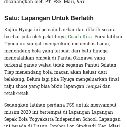
dicanangkan oleh PT. PSS. Mari,
lurr
.
Satu: Lapangan Untuk Berlatih
Kojiro Hyuga ini pemain bar-bar dan dilatih secara
bar-bar pula oleh pelatihnya,
Coach Kira
. Porsi latihan
Hyuga ini sangat mengerikan, menembus badai,
menendang bola yang terbuat dari batu hingga
mengalahkan ombak di Pantai Okinawa yang
terkenal ganas walau tidak seganas Pantai Selatan.
Tiap menendang bola, macan akan keluar dari
belakang. Belum lagi jika Hyuga mengeluarkan final
raiju shoot yang bisa bikin lapangan
rempal
dan
retak-retak.
Sedangkan latihan perdana PSS untuk menyambut
musim 2020 ini bertempat di Lapangan Lapangan
Sepak Bola Yogyakarta Independen School. Lapangan
ini berada di Dusun Jombor Lor, Sinduadi, Kec. Mlati,