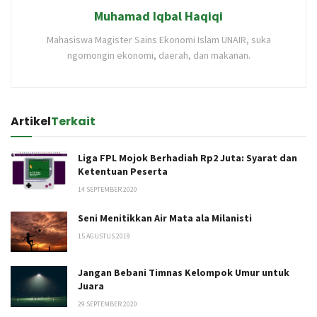
Muhamad Iqbal Haqiqi
Mahasiswa Magister Sains Ekonomi Islam UNAIR, suka
ngomongin ekonomi, daerah, dan makanan.
Artikel
Terkait
Liga FPL Mojok Berhadiah Rp2 Juta: Syarat dan
Ketentuan Peserta
14 SEPTEMBER 2020
Seni Menitikkan Air Mata ala Milanisti
15 AGUSTUS 2019
Jangan Bebani Timnas Kelompok Umur untuk
Juara
29 SEPTEMBER 2020