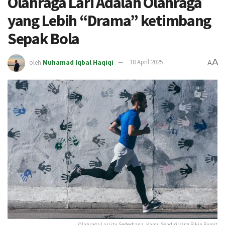
Olahraga Lari Adalah Olahraga
yang Lebih “Drama” ketimbang
Sepak Bola
A
oleh
Muhamad Iqbal Haqiqi
18 April 2025
A
Olahraga Lari itu Sederhana, Kamu Sendiri yang Bikin Rumit