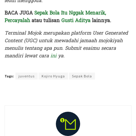
lebih menggoda.
BACA JUGA
Sepak Bola Itu Nggak Menarik,
Percayalah
atau tulisan
Gusti Aditya
lainnya.
Terminal Mojok merupakan platform User Generated
Content (UGC) untuk mewadahi jamaah mojokiyah
menulis tentang apa pun. Submit esaimu secara
mandiri lewat cara
ini
ya.
Terakhir diperbarui pada 18 Maret 2020 oleh
Audian Laili
Tags:
juventus
Kojiro Hyuga
Sepak Bola