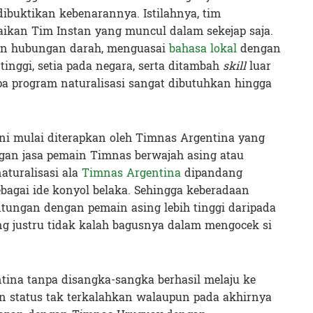
ibuktikan kebenarannya. Istilahnya, tim
gaikan Tim Instan yang muncul dalam sekejap saja.
talian hubungan darah, menguasai
bahasa lokal
dengan
inggi, setia pada negara, serta ditambah
skill
luar
pa program naturalisasi sangat dibutuhkan hingga
ini mulai diterapkan oleh Timnas Argentina yang
ngan jasa pemain Timnas berwajah asing atau
aturalisasi ala
Timnas Argentina
dipandang
bagai ide konyol belaka. Sehingga keberadaan
antungan dengan pemain asing lebih tinggi daripada
 justru tidak kalah bagusnya dalam mengocek si
ntina tanpa disangka-sangka berhasil melaju ke
an status tak terkalahkan walaupun pada akhirnya