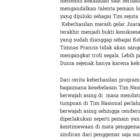
menemui kekalahan saat berha
mengandalkan talenta pemain lok
yang dijuluki sebagai Tim sejut
Keberhasilan meraih gelar Juara
terakhir menjadi bukti kesukses
yang sudah dianggap sebagai Ke
Timnas Prancis tidak akan sangg
mengangkat trofi segala. Lebih 
Dunia sejenak hanya karena kek
Dari cerita keberhasilan program
bagaimana kesebelasan Tim Nasi
berwajah asing di masa mendat
tumpuan di Tim Nasional perlah
berwajah asing sehingga cender
diperlakukan seperti pemain yang
keistimewaan di mata penggemar
sindiran dari penggemar saja s