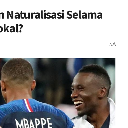
 Naturalisasi Selama
okal?
A
A