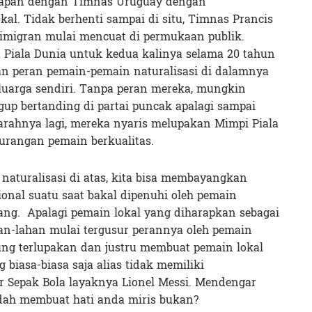
dapan dengan Timnas Uruguay dengan
al. Tidak berhenti sampai di situ, Timnas Prancis
a imigran mulai mencuat di permukaan publik.
 Piala Dunia untuk kedua kalinya selama 20 tahun
an peran pemain-pemain naturalisasi di dalamnya
luarga sendiri. Tanpa peran mereka, mungkin
up bertanding di partai puncak apalagi sampai
parahnya lagi, mereka nyaris melupakan Mimpi Piala
urangan pemain berkualitas.
 naturalisasi di atas, kita bisa membayangkan
onal suatu saat bakal dipenuhi oleh pemain
ang.
Apalagi pemain lokal yang diharapkan sebagai
an-lahan mulai tergusur perannya oleh pemain
ung terlupakan dan justru membuat pemain lokal
 biasa-biasa saja alias tidak memiliki
 Sepak Bola layaknya Lionel Messi. Mendengar
udah membuat hati anda miris bukan?