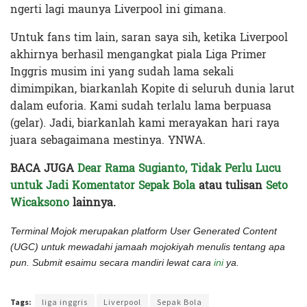
ngerti lagi maunya Liverpool ini gimana.
Untuk fans tim lain, saran saya sih, ketika Liverpool
akhirnya berhasil mengangkat piala Liga Primer
Inggris musim ini yang sudah lama sekali
dimimpikan, biarkanlah Kopite di seluruh dunia larut
dalam euforia. Kami sudah terlalu lama berpuasa
(gelar). Jadi, biarkanlah kami merayakan hari raya
juara sebagaimana mestinya. YNWA.
BACA JUGA
Dear Rama Sugianto, Tidak Perlu Lucu
untuk Jadi Komentator Sepak Bola
atau tulisan
Seto
Wicaksono
lainnya.
Terminal Mojok merupakan platform User Generated Content
(UGC) untuk mewadahi jamaah mojokiyah menulis tentang apa
pun. Submit esaimu secara mandiri lewat cara
ini
ya.
Terakhir diperbarui pada 22 Oktober 2021 oleh
Audian Laili
Tags:
liga inggris
Liverpool
Sepak Bola