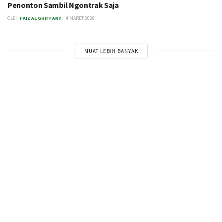
Penonton Sambil Ngontrak Saja
OLEH
FAIZ AL GHIFFARY
4 MARET 2026
MUAT LEBIH BANYAK