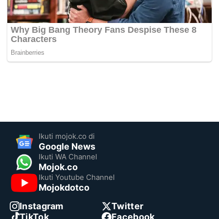
Ikuti mojok.co di
Google News
Ikuti WA Channel
Mojok.co
Ikuti Youtube Channel
Mojokdotco
Instagram
Twitter
TikTok
Facebook