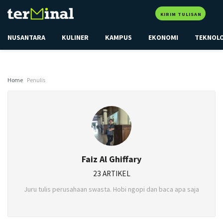
KIRIM TULISAN
NUSANTARA
KULINER
KAMPUS
EKONOMI
TEKNOL
Home
Penulis
Faiz Al Ghiffary
23 ARTIKEL
Juru tulis perusahaan swasta. Hobi ngopi dan baca apa saja