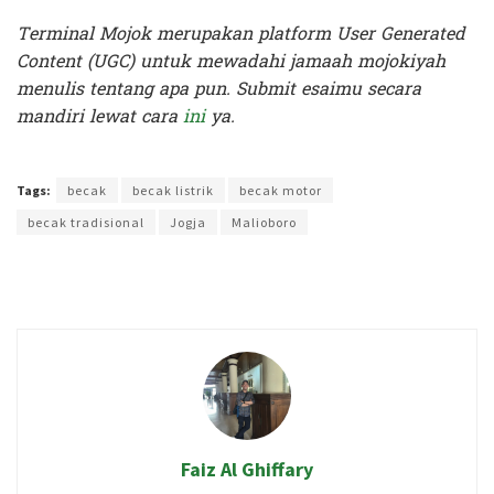
Terminal Mojok merupakan platform User Generated
Content (UGC) untuk mewadahi jamaah mojokiyah
menulis tentang apa pun. Submit esaimu secara
mandiri lewat cara
ini
ya.
Terakhir diperbarui pada 23 Mei 2026 oleh
Yamadipati Seno
Tags:
becak
becak listrik
becak motor
becak tradisional
Jogja
Malioboro
Faiz Al Ghiffary