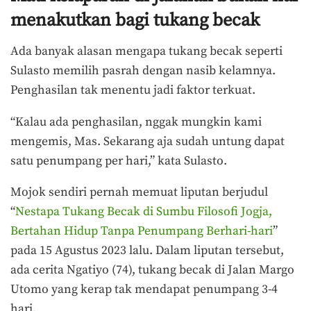
menakutkan bagi tukang becak
Ada banyak alasan mengapa tukang becak seperti
Sulasto memilih pasrah dengan nasib kelamnya.
Penghasilan tak menentu jadi faktor terkuat.
“Kalau ada penghasilan, nggak mungkin kami
mengemis, Mas. Sekarang aja sudah untung dapat
satu penumpang per hari,” kata Sulasto.
Mojok sendiri pernah memuat liputan berjudul
“
Nestapa Tukang Becak di Sumbu Filosofi Jogja,
Bertahan Hidup Tanpa Penumpang Berhari-hari
”
pada 15 Agustus 2023 lalu. Dalam liputan tersebut,
ada cerita Ngatiyo (74), tukang becak di Jalan Margo
Utomo yang kerap tak mendapat penumpang 3-4
hari.