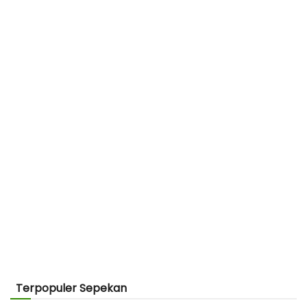
Terpopuler Sepekan