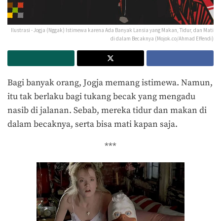
Ilustrasi - Jogja (Nggak) Istimewa karena Ada Banyak Lansia yang Makan, Tidur, dan Mati
di dalam Becaknya (Mojok.co/Ahmad Effendi)
Bagi banyak orang, Jogja memang istimewa. Namun,
itu tak berlaku bagi tukang becak yang mengadu
nasib di jalanan. Sebab, mereka tidur dan makan di
dalam becaknya, serta bisa mati kapan saja.
***