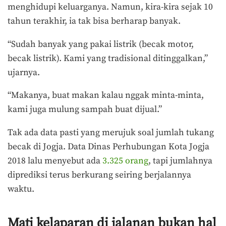
menghidupi keluarganya. Namun, kira-kira sejak 10
tahun terakhir, ia tak bisa berharap banyak.
“Sudah banyak yang pakai listrik (becak motor,
becak listrik). Kami yang tradisional ditinggalkan,”
ujarnya.
“Makanya, buat makan kalau nggak minta-minta,
kami juga mulung sampah buat dijual.”
Tak ada data pasti yang merujuk soal jumlah tukang
becak di Jogja. Data Dinas Perhubungan Kota Jogja
2018 lalu menyebut ada
3.325 orang
, tapi jumlahnya
diprediksi terus berkurang seiring berjalannya
waktu.
Mati kelaparan di jalanan bukan hal