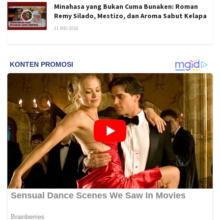
Minahasa yang Bukan Cuma Bunaken: Roman
Remy Silado, Mestizo, dan Aroma Sabut Kelapa
31 MEI 2026