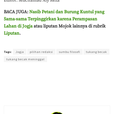
Editor: Muchamad Aly Reza
BACA JUGA:
Nasib Petani dan Burung Kuntul yang
Sama-sama Terpinggirkan karena Perampasan
Lahan di Jogja
atau liputan Mojok lainnya di rubrik
Liputan
.
Terakhir diperbarui pada 18 Februari 2025 oleh
Ahmad Effendi
Tags:
Jogja
pilihan redaksi
sumbu filosofi
tukang becak
tukang becak meninggal