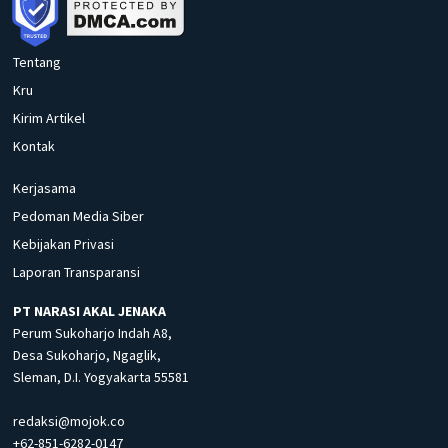
Tentang
Kru
Kirim Artikel
Kontak
Kerjasama
Pedoman Media Siber
Kebijakan Privasi
Laporan Transparansi
PT NARASI AKAL JENAKA
Perum Sukoharjo Indah A8,
Desa Sukoharjo, Ngaglik,
Sleman, D.I. Yogyakarta 55581
redaksi@mojok.co
+62-851-6282-0147