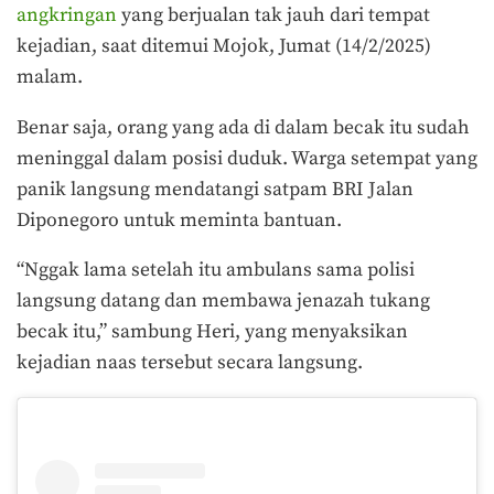
angkringan
yang berjualan tak jauh dari tempat
kejadian, saat ditemui Mojok, Jumat (14/2/2025)
malam.
Benar saja, orang yang ada di dalam becak itu sudah
meninggal dalam posisi duduk. Warga setempat yang
panik langsung mendatangi satpam BRI Jalan
Diponegoro untuk meminta bantuan.
“Nggak lama setelah itu ambulans sama polisi
langsung datang dan membawa jenazah tukang
becak itu,” sambung Heri, yang menyaksikan
kejadian naas tersebut secara langsung.