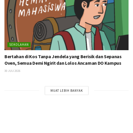
SEKOLAHAN
Bertahan di Kos Tanpa Jendela yang Berisik dan Sepanas
Oven, Semua Demi Ngirit dan Lolos Ancaman DO Kampus
30 JULI 2026
MUAT LEBIH BANYAK