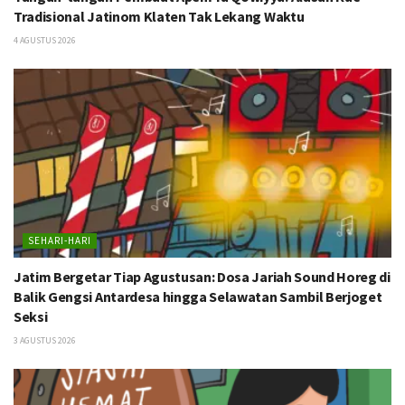
Tradisional Jatinom Klaten Tak Lekang Waktu
4 AGUSTUS 2026
SEHARI-HARI
Jatim Bergetar Tiap Agustusan: Dosa Jariah Sound Horeg di
Balik Gengsi Antardesa hingga Selawatan Sambil Berjoget
Seksi
3 AGUSTUS 2026