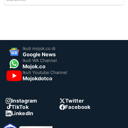
Ikuti mojok.co di
Google News
Ikuti WA Channel
Mojok.co
Ikuti Youtube Channel
Mojokdotco
Instagram
Twitter
TikTok
Facebook
LinkedIn