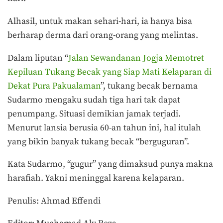
Alhasil, untuk makan sehari-hari, ia hanya bisa
berharap derma dari orang-orang yang melintas.
Dalam liputan “
Jalan Sewandanan Jogja Memotret
Kepiluan Tukang Becak yang Siap Mati Kelaparan di
Dekat Pura Pakualaman
”, tukang becak bernama
Sudarmo mengaku sudah tiga hari tak dapat
penumpang. Situasi demikian jamak terjadi.
Menurut lansia berusia 60-an tahun ini, hal itulah
yang bikin banyak tukang becak “berguguran”.
Kata Sudarmo, “gugur” yang dimaksud punya makna
harafiah. Yakni meninggal karena kelaparan.
Penulis: Ahmad Effendi