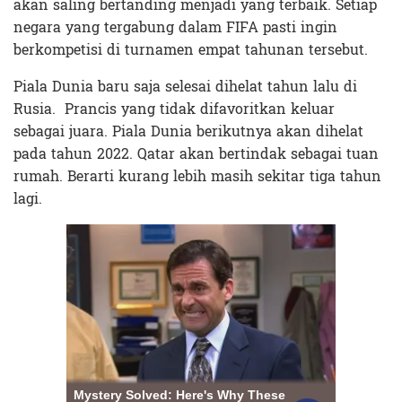
akan saling bertanding menjadi yang terbaik. Setiap
negara yang tergabung dalam FIFA pasti ingin
berkompetisi di turnamen empat tahunan tersebut.
Piala Dunia baru saja selesai dihelat tahun lalu di
Rusia. Prancis yang tidak difavoritkan keluar
sebagai juara. Piala Dunia berikutnya akan dihelat
pada tahun 2022. Qatar akan bertindak sebagai tuan
rumah. Berarti kurang lebih masih sekitar tiga tahun
lagi.