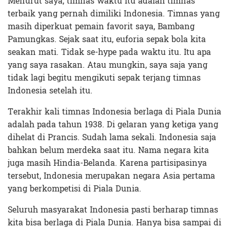
Menurut saya, timnas waktu itu adalah timnas
terbaik yang pernah dimiliki Indonesia. Timnas yang
masih diperkuat pemain favorit saya, Bambang
Pamungkas. Sejak saat itu, euforia sepak bola kita
seakan mati. Tidak se-hype pada waktu itu. Itu apa
yang saya rasakan. Atau mungkin, saya saja yang
tidak lagi begitu mengikuti sepak terjang timnas
Indonesia setelah itu.
Terakhir kali timnas Indonesia berlaga di Piala Dunia
adalah pada tahun 1938. Di gelaran yang ketiga yang
dihelat di Prancis. Sudah lama sekali. Indonesia saja
bahkan belum merdeka saat itu. Nama negara kita
juga masih Hindia-Belanda. Karena partisipasinya
tersebut, Indonesia merupakan negara Asia pertama
yang berkompetisi di Piala Dunia.
Seluruh masyarakat Indonesia pasti berharap timnas
kita bisa berlaga di Piala Dunia. Hanya bisa sampai di