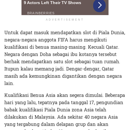
ADVERTISEMENT
Untuk dapat masuk mendapatkan slot di Piala Dunia,
negara-negara anggota FIFA harus mengikuti
kualifikasi di benua masing-masing. Kecuali Qatar.
Negara dengan Doha sebagai ibu kotanya tersebut
berhak mendapatkan satu slot sebagai tuan rumah.
Itupun kalau memang jadi. Dengar-dengar, Qatar
masih ada kemungkinan digantikan dengan negara
lain.
Kualifikasi Benua Asia akan segera dimulai. Beberapa
hari yang lalu, tepatnya pada tanggal 17, pengundian
babak kualifikasi Piala Dunia zona Asia telah
dilakukan di Malaysia. Ada sekitar 40 negara Asia
yang tergabung dalam delapan grup dan akan