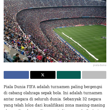
piala dunia
Piala Dunia FIFA adalah turnamen paling bergengsi
di cabang olahraga sepak bola. Ini adalah turnamen
antar negara di seluruh dunia. Sebanyak 32 negara
yang telah lolos dari kualifikasi zona masing-masing