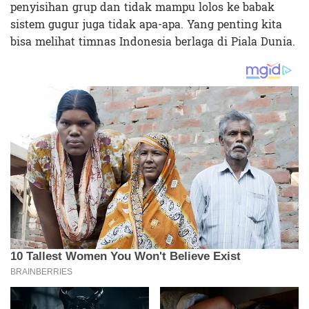
penyisihan grup dan tidak mampu lolos ke babak
sistem gugur juga tidak apa-apa. Yang penting kita
bisa melihat timnas Indonesia berlaga di Piala Dunia.