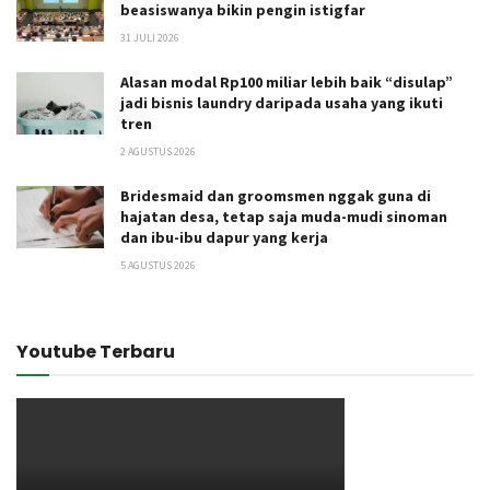
beasiswanya bikin pengin istigfar
31 JULI 2026
Alasan modal Rp100 miliar lebih baik “disulap”
jadi bisnis laundry daripada usaha yang ikuti
tren
2 AGUSTUS 2026
Bridesmaid dan groomsmen nggak guna di
hajatan desa, tetap saja muda-mudi sinoman
dan ibu-ibu dapur yang kerja
5 AGUSTUS 2026
Youtube Terbaru