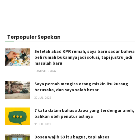
Terpopuler Sepekan
Setelah akad KPR rumah, saya baru sadar bahwa
beli rumah bukannya jadi solusi, tapi justru jadi
masalah baru
1 AGUSTUS 2026
Saya pernah mengira orang miskin itu kurang
berusaha, dan saya salah besar
30 JULI 2026
7 kata dalam bahasa Jawa yang terdengar aneh,
bahkan oleh penutur aslinya
30 JULI 2026
Dosen wajib S3 itu bagus, tapi akses