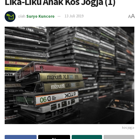
Lika-Liku Anak Kos Jogja (1)
A
oleh
Suryo Kuncoro
13 Juli 2019
A
kos jogja