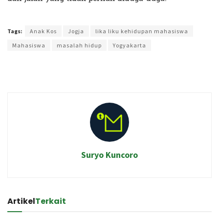
Terakhir diperbarui pada 19 Januari 2022 oleh
Ibil S Widodo
Tags:
Anak Kos
Jogja
lika liku kehidupan mahasiswa
Mahasiswa
masalah hidup
Yogyakarta
Suryo Kuncoro
Artikel
Terkait