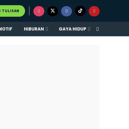
×
M TULISAN
MOTIF
HIBURAN
GAYA HIDUP