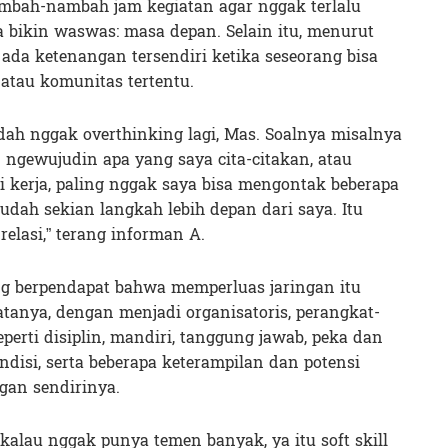
ah-nambah jam kegiatan agar nggak terlalu
 bikin waswas: masa depan. Selain itu, menurut
 ada ketenangan tersendiri ketika seseorang bisa
 atau komunitas tertentu.
udah nggak overthinking lagi, Mas. Soalnya misalnya
an ngewujudin apa yang saya cita-citakan, atau
i kerja, paling nggak saya bisa mengontak beberapa
dah sekian langkah lebih depan dari saya. Itu
lasi,” terang informan A.
ng berpendapat bahwa memperluas jaringan itu
tanya, dengan menjadi organisatoris, perangkat-
eperti disiplin, mandiri, tanggung jawab, peka dan
ondisi, serta beberapa keterampilan dan potensi
gan sendirinya.
ja kalau nggak punya temen banyak, ya itu soft skill