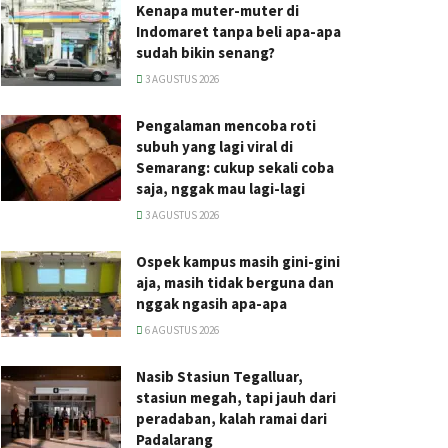
Kenapa muter-muter di
Indomaret tanpa beli apa-apa
sudah bikin senang?
3 AGUSTUS 2026
Pengalaman mencoba roti
subuh yang lagi viral di
Semarang: cukup sekali coba
saja, nggak mau lagi-lagi
3 AGUSTUS 2026
Ospek kampus masih gini-gini
aja, masih tidak berguna dan
nggak ngasih apa-apa
6 AGUSTUS 2026
Nasib Stasiun Tegalluar,
stasiun megah, tapi jauh dari
peradaban, kalah ramai dari
Padalarang