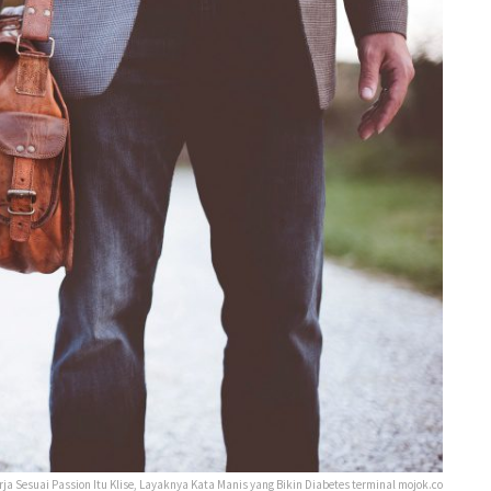
rja Sesuai Passion Itu Klise, Layaknya Kata Manis yang Bikin Diabetes terminal mojok.co