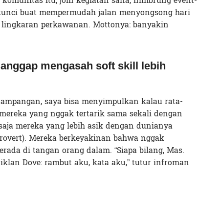
g komunitas itu, join kegiatan sana, nimbrung event-
, kunci buat mempermudah jalan menyongsong hari
 lingkaran perkawanan. Mottonya: banyakin
nggap mengasah soft skill lebih
erampangan, saya bisa menyimpulkan kalau rata-
 mereka yang nggak tertarik sama sekali dengan
saja mereka yang lebih asik dengan dunianya
ntrovert). Mereka berkeyakinan bahwa nggak
rada di tangan orang dalam. “Siapa bilang, Mas.
iklan Dove: rambut aku, kata aku,” tutur infroman