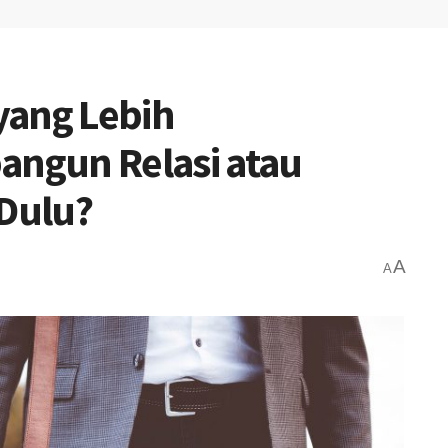
yang Lebih
ngun Relasi atau
 Dulu?
A
A