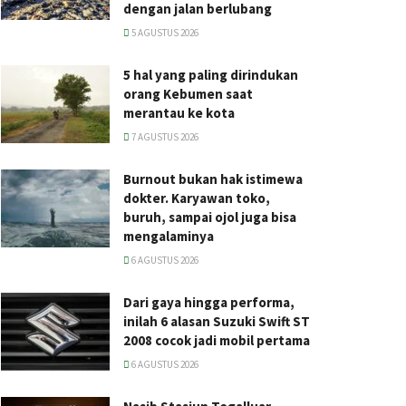
dengan jalan berlubang
5 AGUSTUS 2026
5 hal yang paling dirindukan
orang Kebumen saat
merantau ke kota
7 AGUSTUS 2026
Burnout bukan hak istimewa
dokter. Karyawan toko,
buruh, sampai ojol juga bisa
mengalaminya
6 AGUSTUS 2026
Dari gaya hingga performa,
inilah 6 alasan Suzuki Swift ST
2008 cocok jadi mobil pertama
6 AGUSTUS 2026