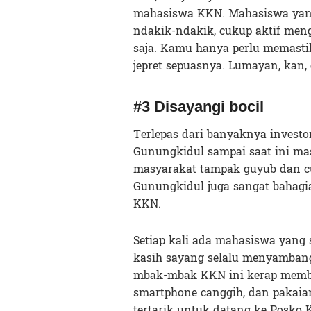
mahasiswa KKN. Mahasiswa yan
ndakik-ndakik, cukup aktif men
saja. Kamu hanya perlu memastik
jepret sepuasnya. Lumayan, kan
#3 Disayangi bocil
Terlepas dari banyaknya investo
Gunungkidul sampai saat ini ma
masyarakat tampak guyub dan cuk
Gunungkidul juga sangat bahagi
KKN.
Setiap kali ada mahasiswa yang 
kasih sayang selalu menyamban
mbak-mbak KKN ini kerap memba
smartphone canggih, dan pakaia
tertarik untuk datang ke Posko 