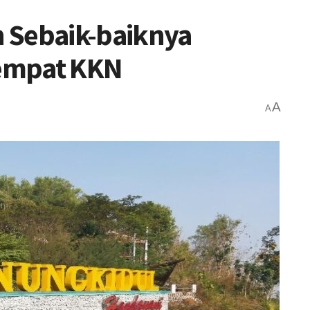
 Sebaik-baiknya
empat KKN
A
A