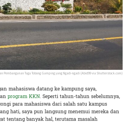
n Pembangunan Tugu Tobong Gamping yang Ngadi-ngadi (Abid99 via Shutterstock.com)
ngan mahasiswa datang ke kampung saya,
kan
program KKN
. Seperti tahun-tahun sebelumnya,
ongi para mahasiswa dari salah satu kampus
enang hati, saya pun langsung menemui mereka dan
at tentang banyak hal, terutama masalah