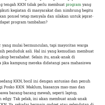
g tengah KKN tidak perlu membuat
program
yang
gikuti kegiatan di masyarakat dan nimbrung begitu
an ponsel tetap menyala dan silakan untuk jeprat-
, dapat program tambahan?
r yang mulai bermunculan, tapi mayoritas warga
sih penduduk asli. Hal ini yang kemudian membuat
up bersahabat. Selain itu, anak-anak di
a jika kampung mereka didatangi para mahasiswa
sedang KKN, bocil ini dengan antusias dan penuh
gi Posko KKN. Maklum, biasanya mas-mas dan
wa barang-barang mewah, seperti laptop,
n edgy. Tak pelak, ini akan membuat anak-anak
KKN. Ya, sekadar bermain gadget atau gelendotan di