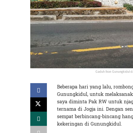
Gaduh Ikon Gunungkidul da
Beberapa hari yang lalu, rombo
Gunungkidul, untuk melaksana
saya diminta Pak RW untuk njag
ternama di Jogja ini. Dengan s
sempat berbincang-bincang hang
kekeringan di Gunungkidul.