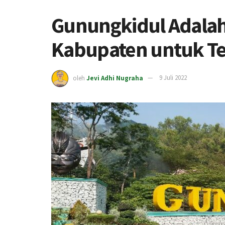
Gunungkidul Adalah
Kabupaten untuk T
oleh
Jevi Adhi Nugraha
9 Juli 2022