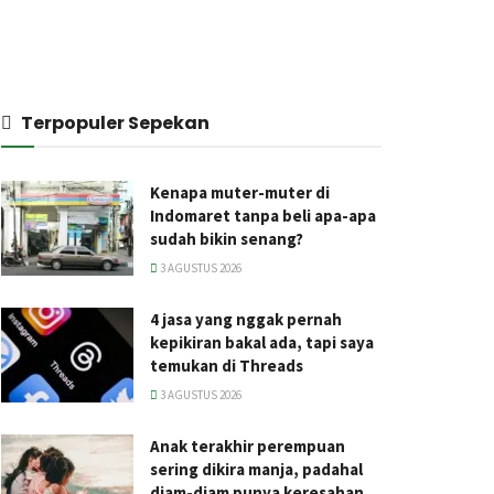
Terpopuler Sepekan
Kenapa muter-muter di
Indomaret tanpa beli apa-apa
sudah bikin senang?
3 AGUSTUS 2026
4 jasa yang nggak pernah
kepikiran bakal ada, tapi saya
temukan di Threads
3 AGUSTUS 2026
Anak terakhir perempuan
sering dikira manja, padahal
diam-diam punya keresahan