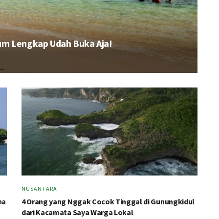
elum Lengkap Udah Buka Aja!
NUSANTARA
na
4 Orang yang Nggak Cocok Tinggal di Gunungkidul
dari Kacamata Saya Warga Lokal