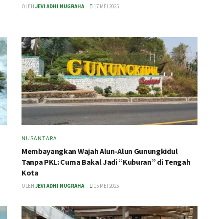
OLEH
JEVI ADHI NUGRAHA
17 MEI 2025
NUSANTARA
Membayangkan Wajah Alun-Alun Gunungkidul
Tanpa PKL: Cuma Bakal Jadi “Kuburan” di Tengah
Kota
OLEH
JEVI ADHI NUGRAHA
15 MEI 2025