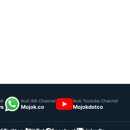
di
Ikuti WA Channel
Ikuti Youtube Channel
ws
Mojok.co
Mojokdotco