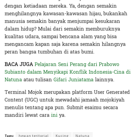
dengan ketiadaan mereka. Ya, dengan semakin
menghilangnya kawasan-kawasan hijau, bukankah
manusia semakin banyak menjumpai kesukaran
dalam hidup? Mulai dari semakin memburuknya
kualitas udara, sampai bencana alam yang bisa
mengancam kapan saja karena semakin hilangnya
peran bangsa tumbuhan di atas bumi.
BACA JUGA
Pelajaran Seni Perang dari Prabowo
Subianto dalam Menyikapi Konflik Indonesia-Cina di
Natuna
atau tulisan
Gifari Juniatama
lainnya.
Terminal Mojok merupakan platform User Generated
Content (UGC) untuk mewadahi jamaah mojokiyah
menulis tentang apa pun. Submit esaimu secara
mandiri lewat cara
ini
ya.
Terakhir diperbarui pada 9 Januari 2020 oleh
Audian Laili
Tags:
hewan teritorial
Kucing
Natuna