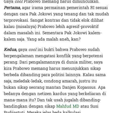
Gaya
cool
Prabowo memang harus dimunculkan.
Pertama,
agar irama permainan pemerintah RI sesuai
dengan cara Pak Jokowi yang tenang dan tak mudah
terprovokasi. Sangat kontras dan tidak elok dilihat
kalau (misalnya) Prabowo lebih agresif-provoktif
dalam masalah ini. Sementara Pak Jokowi kalem-
kalem saja. Yang ada malah aneh, kan?
Kedua,
gaya
cool
ini bukti bahwa Prabowo sudah
berpengalaman mengatasi konflik yang berpotensi
perang. Dari pengalamannya di dunia militer, saya
kira Prabowo memang harus menunjukkan sikap
berbeda dibanding para politisi lainnya. Kalau sama
saja, meledak-ledak, condong amarah, justru itu
bukan sikap seorang mantan Danjen Kopassus. Apa
bedanya dengan netizen kardus yang berkeliaran di
mana-mana itu? Dan tak usah jugalah dibanding-
bandingkan dengan sikap
Mahfud MD
atau Susi
Pudjiastuti. Mereka jelas beda kalkulasi.