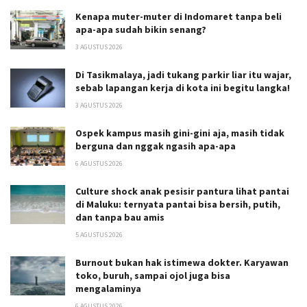
Kenapa muter-muter di Indomaret tanpa beli
apa-apa sudah bikin senang?
3 AGUSTUS 2026
Di Tasikmalaya, jadi tukang parkir liar itu wajar,
sebab lapangan kerja di kota ini begitu langka!
3 AGUSTUS 2026
Ospek kampus masih gini-gini aja, masih tidak
berguna dan nggak ngasih apa-apa
6 AGUSTUS 2026
Culture shock anak pesisir pantura lihat pantai
di Maluku: ternyata pantai bisa bersih, putih,
dan tanpa bau amis
5 AGUSTUS 2026
Burnout bukan hak istimewa dokter. Karyawan
toko, buruh, sampai ojol juga bisa
mengalaminya
6 AGUSTUS 2026