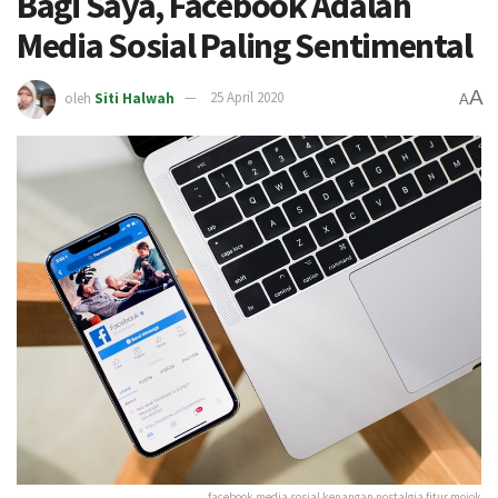
Bagi Saya, Facebook Adalah
Media Sosial Paling Sentimental
A
oleh
Siti Halwah
25 April 2020
A
facebook media sosial kenangan nostalgia fitur mojok