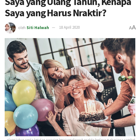
Saya yang Ulang Tahun, Kenapa
Saya yang Harus Nraktir?
A
oleh
Siti Halwah
18 April 2020
A
ulang tahun pesta kejutan surprise berujung disuruh nraktir budaya mahasiswa sambat