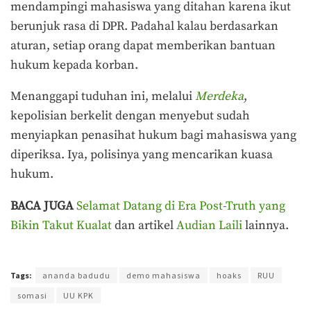
mendampingi mahasiswa yang ditahan karena ikut
berunjuk rasa di DPR. Padahal kalau berdasarkan
aturan, setiap orang dapat memberikan bantuan
hukum kepada korban.
Menanggapi tuduhan ini, melalui
Merdeka
,
kepolisian berkelit dengan menyebut sudah
menyiapkan penasihat hukum bagi mahasiswa yang
diperiksa. Iya, polisinya yang mencarikan kuasa
hukum.
BACA JUGA
Selamat Datang di Era Post-Truth yang
Bikin Takut Kualat
dan artikel
Audian Laili
lainnya.
Terakhir diperbarui pada 30 September 2019 oleh
Prima Sulistya
Tags:
ananda badudu
demo mahasiswa
hoaks
RUU
somasi
UU KPK