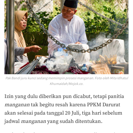
Pak Bandi juru kunci sedang memimpin prosesi manganan. Foto oleh Mita Idhatul
Khumaidah/Mojok.co.
Izin yang dulu diberikan pun dicabut, tetapi panitia
manganan
tak begitu resah karena PPKM Darurat
akan selesai pada tanggal 20 Juli, tiga hari sebelum
jadwal
manganan
yang sudah ditentukan.