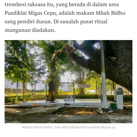
trembesi raksasa itu, yang berada di dalam area
Pusdiklat Migas Cepu, adalah makam Mbah Ridho
sang pendiri dusun. Di sanalah pusat ritual
manganan
diadakan.
Makam Mbah Ridho. Foto Mita Idhatul Khumaidah/Mojok.co