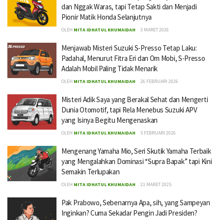
dan Nggak Waras, tapi Tetap Sakti dan Menjadi
Pionir Matik Honda Selanjutnya
OLEH
MITA IDHATUL KHUMAIDAH
3 MARET 2026
Menjawab Misteri Suzuki S-Presso Tetap Laku:
Padahal, Menurut Fitra Eri dan Om Mobi, S-Presso
Adalah Mobil Paling Tidak Menarik
OLEH
MITA IDHATUL KHUMAIDAH
26 FEBRUARI 2026
Misteri Adik Saya yang Berakal Sehat dan Mengerti
Dunia Otomotif, tapi Rela Menebus Suzuki APV
yang Isinya Begitu Mengenaskan
OLEH
MITA IDHATUL KHUMAIDAH
5 FEBRUARI 2026
Mengenang Yamaha Mio, Seri Skutik Yamaha Terbaik
yang Mengalahkan Dominasi “Supra Bapak” tapi Kini
Semakin Terlupakan
OLEH
MITA IDHATUL KHUMAIDAH
21 MARET 2025
Pak Prabowo, Sebenarnya Apa, sih, yang Sampeyan
Inginkan? Cuma Sekadar Pengin Jadi Presiden?