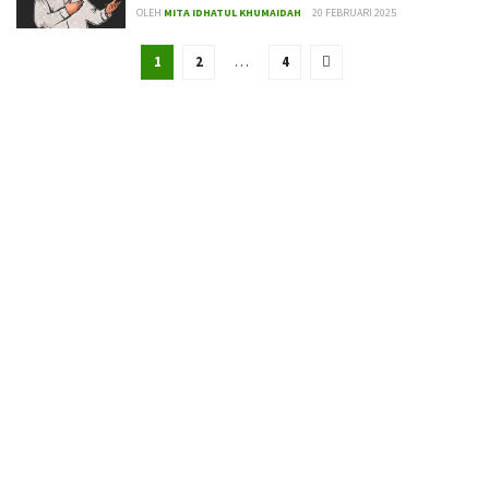
OLEH
MITA IDHATUL KHUMAIDAH
20 FEBRUARI 2025
1
2
…
4