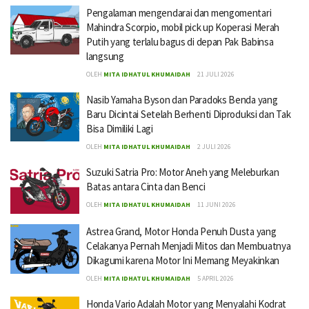
Pengalaman mengendarai dan mengomentari
Mahindra Scorpio, mobil pick up Koperasi Merah
Putih yang terlalu bagus di depan Pak Babinsa
langsung
OLEH
MITA IDHATUL KHUMAIDAH
21 JULI 2026
Nasib Yamaha Byson dan Paradoks Benda yang
Baru Dicintai Setelah Berhenti Diproduksi dan Tak
Bisa Dimiliki Lagi
OLEH
MITA IDHATUL KHUMAIDAH
2 JULI 2026
Suzuki Satria Pro: Motor Aneh yang Meleburkan
Batas antara Cinta dan Benci
OLEH
MITA IDHATUL KHUMAIDAH
11 JUNI 2026
Astrea Grand, Motor Honda Penuh Dusta yang
Celakanya Pernah Menjadi Mitos dan Membuatnya
Dikagumi karena Motor Ini Memang Meyakinkan
OLEH
MITA IDHATUL KHUMAIDAH
5 APRIL 2026
Honda Vario Adalah Motor yang Menyalahi Kodrat