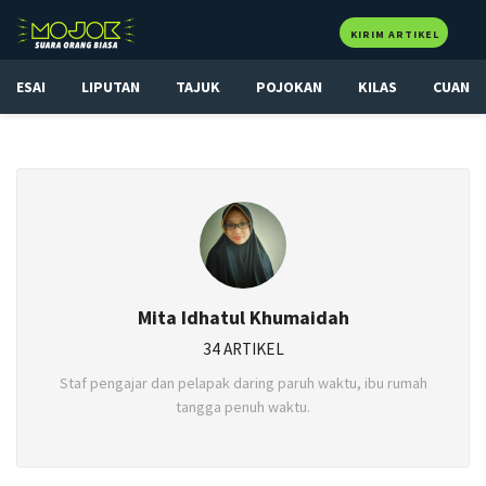
KIRIM ARTIKEL
ESAI
LIPUTAN
TAJUK
POJOKAN
KILAS
CUAN
Mita Idhatul Khumaidah
34 ARTIKEL
Staf pengajar dan pelapak daring paruh waktu, ibu rumah
tangga penuh waktu.