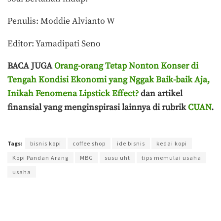
Penulis: Moddie Alvianto W
Editor: Yamadipati Seno
BACA JUGA
Orang-orang Tetap Nonton Konser di
Tengah Kondisi Ekonomi yang Nggak Baik-baik Aja,
Inikah Fenomena Lipstick Effect?
dan artikel
finansial yang menginspirasi lainnya di rubrik
CUAN
.
Terakhir diperbarui pada 21 Juni 2026 oleh
Yamadipati Seno
Tags:
bisnis kopi
coffee shop
ide bisnis
kedai kopi
Kopi Pandan Arang
MBG
susu uht
tips memulai usaha
usaha