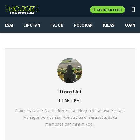
KIRIM ARTIKEL
ESAI
LIPUTAN
TAJUK
POJOKAN
KILAS
CUAN
Tiara Uci
14 ARTIKEL
Alumnus Teknik Mesin Universitas Negeri Surabaya. Project
Manager perusahaan konstruksi di Surabaya. Suka
membaca dan minum kopi.