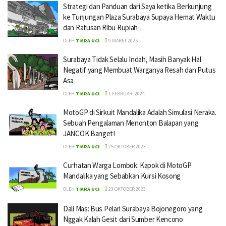
Strategi dan Panduan dari Saya ketika Berkunjung
ke Tunjungan Plaza Surabaya Supaya Hemat Waktu
dan Ratusan Ribu Rupiah
OLEH
TIARA UCI
9 MARET 2025
Surabaya Tidak Selalu Indah, Masih Banyak Hal
Negatif yang Membuat Warganya Resah dan Putus
Asa
OLEH
TIARA UCI
1 FEBRUARI 2024
MotoGP di Sirkuit Mandalika Adalah Simulasi Neraka.
Sebuah Pengalaman Menonton Balapan yang
JANCOK Banget!
OLEH
TIARA UCI
25 OKTOBER 2023
Curhatan Warga Lombok: Kapok di MotoGP
Mandalika yang Sebabkan Kursi Kosong
OLEH
TIARA UCI
23 OKTOBER 2023
Dali Mas: Bus Pelari Surabaya Bojonegoro yang
Nggak Kalah Gesit dari Sumber Kencono