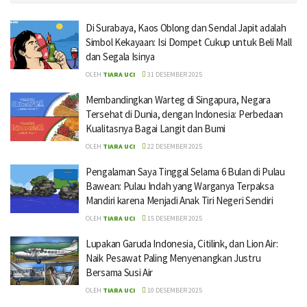
Di Surabaya, Kaos Oblong dan Sendal Japit adalah
Simbol Kekayaan: Isi Dompet Cukup untuk Beli Mall
dan Segala Isinya
OLEH
TIARA UCI
31 DESEMBER 2025
Membandingkan Warteg di Singapura, Negara
Tersehat di Dunia, dengan Indonesia: Perbedaan
Kualitasnya Bagai Langit dan Bumi
OLEH
TIARA UCI
22 DESEMBER 2025
Pengalaman Saya Tinggal Selama 6 Bulan di Pulau
Bawean: Pulau Indah yang Warganya Terpaksa
Mandiri karena Menjadi Anak Tiri Negeri Sendiri
OLEH
TIARA UCI
15 DESEMBER 2025
Lupakan Garuda Indonesia, Citilink, dan Lion Air:
Naik Pesawat Paling Menyenangkan Justru
Bersama Susi Air
OLEH
TIARA UCI
10 DESEMBER 2025