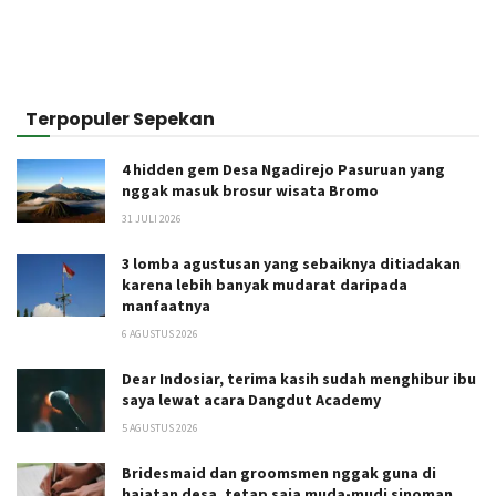
Terpopuler Sepekan
4 hidden gem Desa Ngadirejo Pasuruan yang
nggak masuk brosur wisata Bromo
31 JULI 2026
3 lomba agustusan yang sebaiknya ditiadakan
karena lebih banyak mudarat daripada
manfaatnya
6 AGUSTUS 2026
Dear Indosiar, terima kasih sudah menghibur ibu
saya lewat acara Dangdut Academy
5 AGUSTUS 2026
Bridesmaid dan groomsmen nggak guna di
hajatan desa, tetap saja muda-mudi sinoman