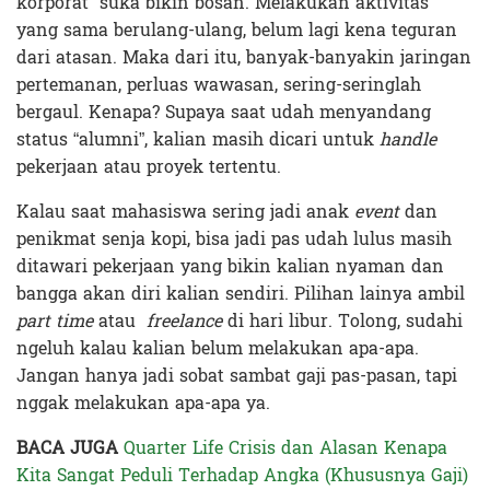
korporat” suka bikin bosan. Melakukan aktivitas
yang sama berulang-ulang, belum lagi kena teguran
dari atasan. Maka dari itu, banyak-banyakin jaringan
pertemanan, perluas wawasan, sering-seringlah
bergaul. Kenapa? Supaya saat udah menyandang
status “alumni”, kalian masih dicari untuk
handle
pekerjaan atau proyek tertentu.
Kalau saat mahasiswa sering jadi anak
event
dan
penikmat senja kopi, bisa jadi pas udah lulus masih
ditawari pekerjaan yang bikin kalian nyaman dan
bangga akan diri kalian sendiri. Pilihan lainya ambil
part time
atau
freelance
di hari libur. Tolong, sudahi
ngeluh kalau kalian belum melakukan apa-apa.
Jangan hanya jadi sobat sambat gaji pas-pasan, tapi
nggak melakukan apa-apa ya.
BACA JUGA
Quarter Life Crisis dan Alasan Kenapa
Kita Sangat Peduli Terhadap Angka (Khususnya Gaji)