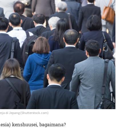
rja di Jepang (Shutterstock.com)
esia) kenshuusei, bagaimana?