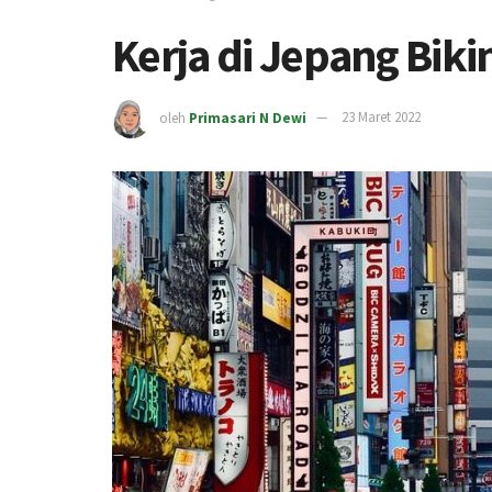
Kerja di Jepang Bik
oleh
Primasari N Dewi
23 Maret 2022