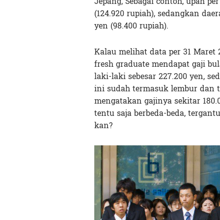
Jepang, Sebagai contoh, upah per
(124.920 rupiah), sedangkan dae
yen (98.400 rupiah).
Kalau melihat data per 31 Maret 
fresh graduate mendapat gaji bul
laki-laki sebesar 227.200 yen, s
ini sudah termasuk lembur dan t
mengatakan gajinya sekitar 180.0
tentu saja berbeda-beda, tergant
kan?