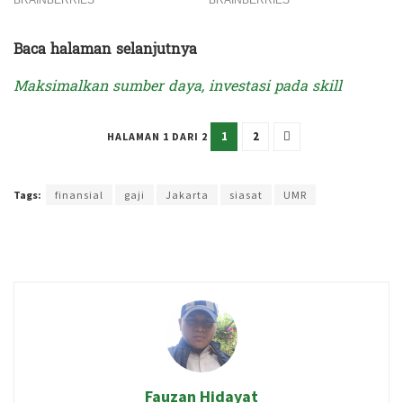
Baca halaman selanjutnya
Maksimalkan sumber daya, investasi pada skill
1
2
HALAMAN 1 DARI 2
Terakhir diperbarui pada 24 September 2023 oleh
Rizky Prasetya
Tags:
finansial
gaji
Jakarta
siasat
UMR
Fauzan Hidayat