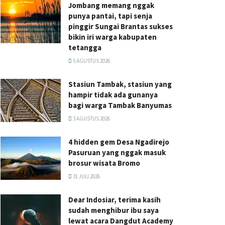
Jombang memang nggak
punya pantai, tapi senja
pinggir Sungai Brantas sukses
bikin iri warga kabupaten
tetangga
5 AGUSTUS 2026
Stasiun Tambak, stasiun yang
hampir tidak ada gunanya
bagi warga Tambak Banyumas
3 AGUSTUS 2026
4 hidden gem Desa Ngadirejo
Pasuruan yang nggak masuk
brosur wisata Bromo
31 JULI 2026
Dear Indosiar, terima kasih
sudah menghibur ibu saya
lewat acara Dangdut Academy