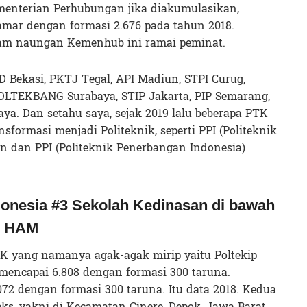
enterian Perhubungan jika diakumulasikan,
amar dengan formasi 2.676 pada tahun 2018.
lam naungan Kemenhub ini ramai peminat.
D Bekasi, PKTJ Tegal, API Madiun, STPI Curug,
LTEKBANG Surabaya, STIP Jakarta, PIP Semarang,
a. Dan setahu saya, sejak 2019 lalu beberapa PTK
formasi menjadi Politeknik, seperti PPI (Politeknik
n dan PPI (Politeknik Penerbangan Indonesia)
donesia #3 Sekolah Kedinasan di bawah
n HAM
yang namanya agak-agak mirip yaitu Poltekip
mencapai 6.808 dengan formasi 300 taruna.
72 dengan formasi 300 taruna. Itu data 2018. Kedua
ks, yakni di Kecamatan Cinere, Depok, Jawa Barat.