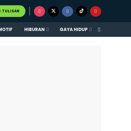
×
M TULISAN
MOTIF
HIBURAN
GAYA HIDUP