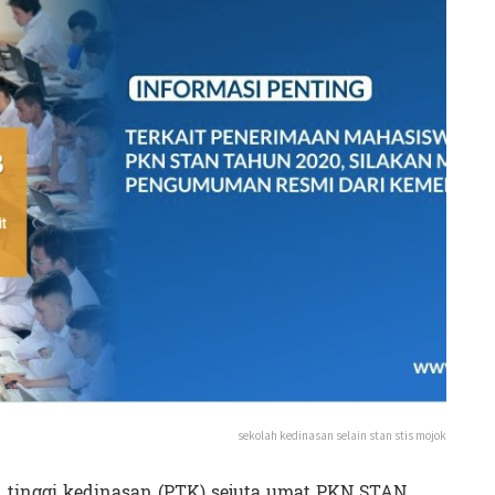
sekolah kedinasan selain stan stis mojok
an tinggi kedinasan (PTK) sejuta umat PKN STAN