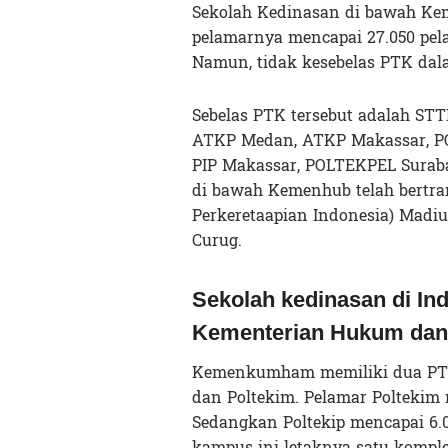
Sekolah Kedinasan di bawah Kem
pelamarnya mencapai 27.050 pel
Namun, tidak kesebelas PTK da
Sebelas PTK tersebut adalah STT
ATKP Medan, ATKP Makassar, PO
PIP Makassar, POLTEKPEL Surabay
di bawah Kemenhub telah bertrans
Perkeretaapian Indonesia) Madiu
Curug.
Sekolah kedinasan di In
Kementerian Hukum da
Kemenkumham memiliki dua PTK 
dan Poltekim. Pelamar Poltekim 
Sedangkan Poltekip mencapai 6.0
kampus ini letaknya satu komple