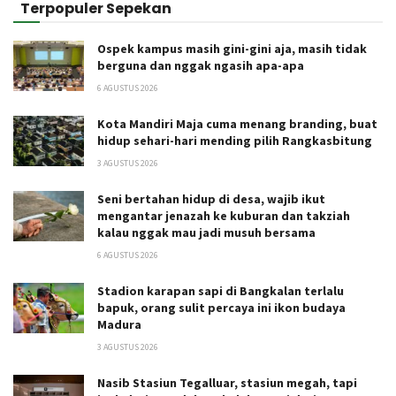
Terpopuler Sepekan
Ospek kampus masih gini-gini aja, masih tidak
berguna dan nggak ngasih apa-apa
6 AGUSTUS 2026
Kota Mandiri Maja cuma menang branding, buat
hidup sehari-hari mending pilih Rangkasbitung
3 AGUSTUS 2026
Seni bertahan hidup di desa, wajib ikut
mengantar jenazah ke kuburan dan takziah
kalau nggak mau jadi musuh bersama
6 AGUSTUS 2026
Stadion karapan sapi di Bangkalan terlalu
bapuk, orang sulit percaya ini ikon budaya
Madura
3 AGUSTUS 2026
Nasib Stasiun Tegalluar, stasiun megah, tapi