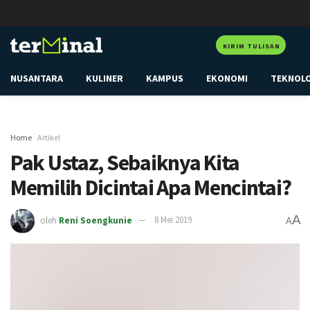
KIRIM TULISAN
NUSANTARA
KULINER
KAMPUS
EKONOMI
TEKNOL
Home
Artikel
Pak Ustaz, Sebaiknya Kita
Memilih Dicintai Apa Mencintai?
A
oleh
Reni Soengkunie
8 Mei 2019
A