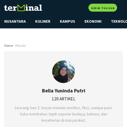
KIRIM TULISAN
NUSANTARA
KULINER
KAMPUS
EKONOMI
TEKNOL
Home
Penulis
Bella Yuninda Putri
120 ARTIKEL
Seorang Gen Z. Doyan menulis nonfiksi, fiksi, sampai puisi.
Suka membahas topik seputar budaya, bahasa, dan
keseharian di masyarakat.