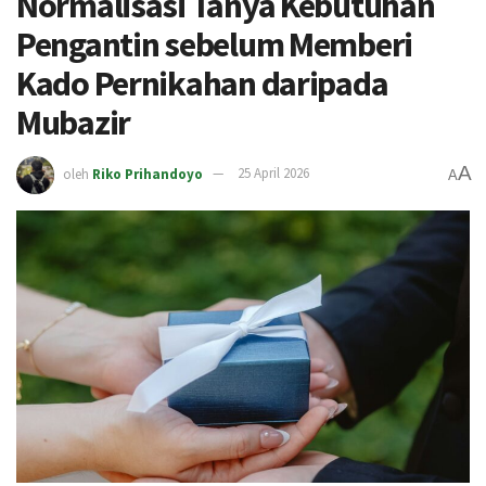
Normalisasi Tanya Kebutuhan
Pengantin sebelum Memberi
Kado Pernikahan daripada
Mubazir
A
oleh
Riko Prihandoyo
25 April 2026
A