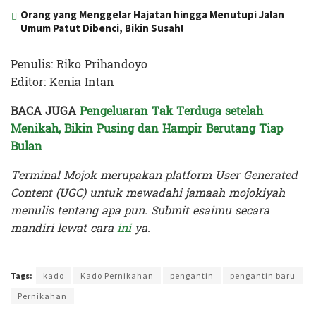
Orang yang Menggelar Hajatan hingga Menutupi Jalan
Umum Patut Dibenci, Bikin Susah!
Penulis: Riko Prihandoyo
Editor: Kenia Intan
BACA JUGA
Pengeluaran Tak Terduga setelah
Menikah, Bikin Pusing dan Hampir Berutang Tiap
Bulan
Terminal Mojok merupakan platform User Generated
Content (UGC) untuk mewadahi jamaah mojokiyah
menulis tentang apa pun. Submit esaimu secara
mandiri lewat cara
ini
ya.
Terakhir diperbarui pada 25 April 2026 oleh
Kenia Intan
Tags:
kado
Kado Pernikahan
pengantin
pengantin baru
Pernikahan