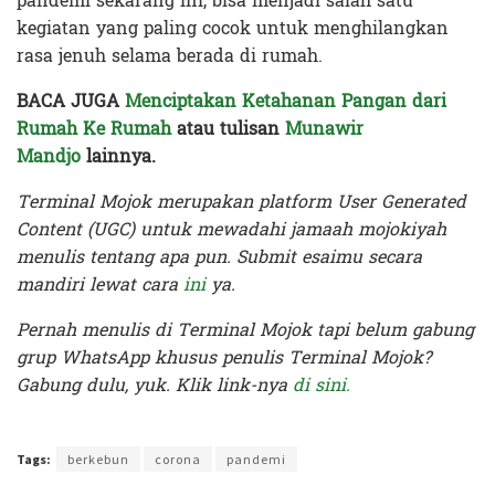
pandemi sekarang ini, bisa menjadi salah satu
kegiatan yang paling cocok untuk menghilangkan
rasa jenuh selama berada di rumah.
BACA JUGA
Menciptakan Ketahanan Pangan dari
Rumah Ke Rumah
atau tulisan
Munawir
Mandjo
lainnya.
Terminal Mojok merupakan platform User Generated
Content (UGC) untuk mewadahi jamaah mojokiyah
menulis tentang apa pun. Submit esaimu secara
mandiri lewat cara
ini
ya.
Pernah menulis di Terminal Mojok tapi belum gabung
grup WhatsApp khusus penulis Terminal Mojok?
Gabung dulu, yuk. Klik link-nya
di sini.
Terakhir diperbarui pada 28 Mei 2020 oleh
Audian Laili
Tags:
berkebun
corona
pandemi