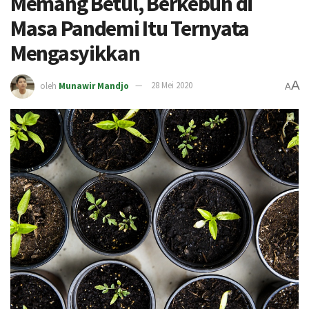
Memang Betul, Berkebun di
Masa Pandemi Itu Ternyata
Mengasyikkan
A
oleh
Munawir Mandjo
28 Mei 2020
A