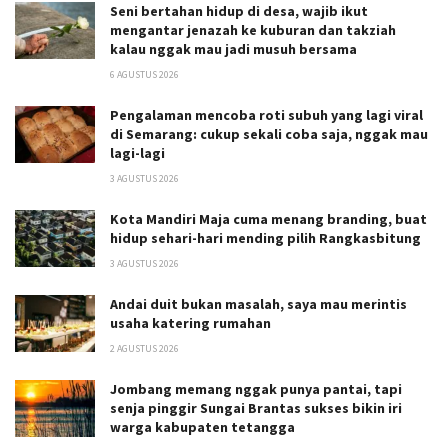
Seni bertahan hidup di desa, wajib ikut
mengantar jenazah ke kuburan dan takziah
kalau nggak mau jadi musuh bersama
6 AGUSTUS 2026
Pengalaman mencoba roti subuh yang lagi viral
di Semarang: cukup sekali coba saja, nggak mau
lagi-lagi
3 AGUSTUS 2026
Kota Mandiri Maja cuma menang branding, buat
hidup sehari-hari mending pilih Rangkasbitung
3 AGUSTUS 2026
Andai duit bukan masalah, saya mau merintis
usaha katering rumahan
2 AGUSTUS 2026
Jombang memang nggak punya pantai, tapi
senja pinggir Sungai Brantas sukses bikin iri
warga kabupaten tetangga