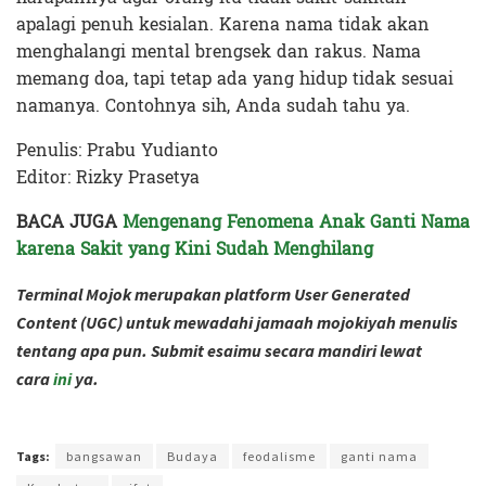
apalagi penuh kesialan. Karena nama tidak akan
menghalangi mental brengsek dan rakus. Nama
memang doa, tapi tetap ada yang hidup tidak sesuai
namanya. Contohnya sih, Anda sudah tahu ya.
Penulis: Prabu Yudianto
Editor: Rizky Prasetya
BACA JUGA
Mengenang Fenomena Anak Ganti Nama
karena Sakit yang Kini Sudah Menghilang
Terminal Mojok merupakan platform User Generated
Content (UGC) untuk mewadahi jamaah mojokiyah menulis
tentang apa pun. Submit esaimu secara mandiri lewat
cara
ini
ya.
Terakhir diperbarui pada 30 Agustus 2024 oleh
Rizky Prasetya
Tags:
bangsawan
Budaya
feodalisme
ganti nama