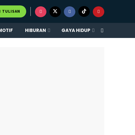
×
M TULISAN
MOTIF
HIBURAN
GAYA HIDUP