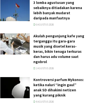
3 lomba agustusan yang
sebaiknya ditiadakan karena
lebih banyak mudarat
daripada manfaatnya
6 AGUSTUS 2026
Akulah pengunjung kafe yang
terganggu itu gara-gara
musik yang disetel keras-
keras, bikin tenaga terkuras
dan harus adu volume saat
ngobrol
1 AGUSTUS 2026
Kontroversi parfum Mykonos:
ketika naluri “ingin gaul”
anak SD dihakimi netizen
yang kurang piknik
4 AGUSTUS 2026