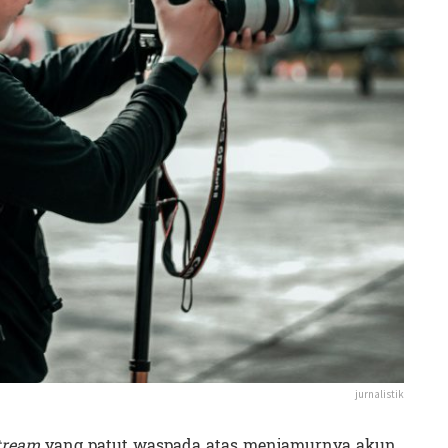
jurnalistik
tream
yang patut waspada atas menjamurnya akun