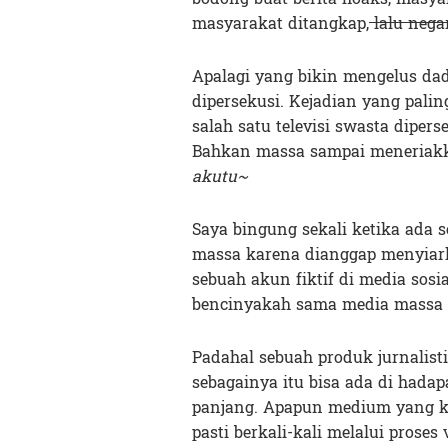
masyarakat ditangkap,
lalu nega
Apalagi yang bikin mengelus dad
dipersekusi. Kejadian yang pali
salah satu televisi swasta diper
Bahkan massa sampai meneriakk
akutu~
Saya bingung sekali ketika ada 
massa karena dianggap menyiark
sebuah akun fiktif di media sos
bencinyakah sama media massa d
Padahal sebuah produk jurnalistik
sebagainya itu bisa ada di hada
panjang. Apapun medium yang kit
pasti berkali-kali melalui prose