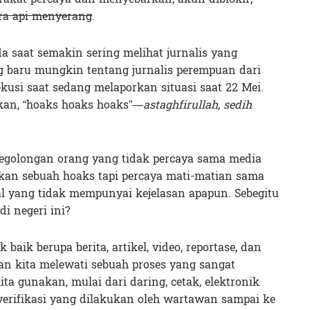
ra api menyerang
.
a saat semakin sering melihat jurnalis yang
ng baru mungkin tentang jurnalis perempuan dari
sekusi saat sedang melaporkan situasi saat 22 Mei.
an, “hoaks hoaks hoaks”—
astaghfirullah, sedih
segolongan orang yang tidak percaya sama media
an sebuah hoaks tapi percaya mati-matian sama
ial yang tidak mempunyai kejelasan apapun. Sebegitu
i negeri ini?
 baik berupa berita, artikel, video, reportase, dan
pan kita melewati sebuah proses yang sangat
a gunakan, mulai dari daring, cetak, elektronik
s verifikasi yang dilakukan oleh wartawan sampai ke