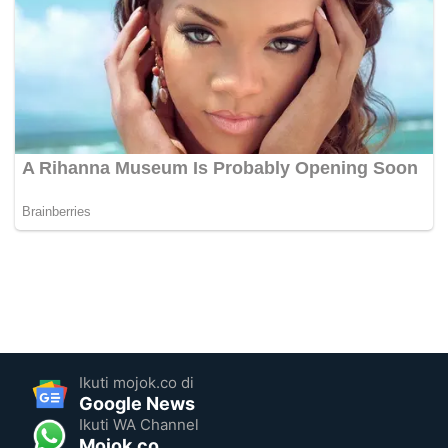
Ikuti mojok.co di
Google News
Ikuti WA Channel
Mojok.co