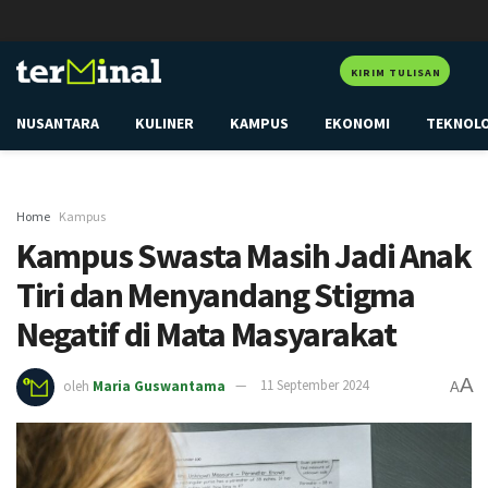
KIRIM TULISAN
NUSANTARA
KULINER
KAMPUS
EKONOMI
TEKNOL
Home
Kampus
Kampus Swasta Masih Jadi Anak
Tiri dan Menyandang Stigma
Negatif di Mata Masyarakat
A
oleh
Maria Guswantama
11 September 2024
A