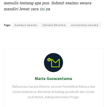
menulis tentang apa pun. Submit esaimu secara
mandiri lewat cara
ini
ya.
Terakhir diperbarui pada 11 September 2024 oleh
Yamadipati Seno
Tags:
kampus swasta
Sanata Dharma
universitas swasta
Maria Guswantama
Mahasiswa Sanata Dharma Jurusan Pendidikan Bahasa dan
Sastra Indonesia. Berminat di bidang jurnalistik dan sosial.
Asal Wates, Kabupaten Kulon Progo.