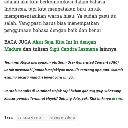
adalah jika kita berkomunikasi dalam bahasa
Indonesia, tapi kita mengatakan biru untuk
mempresentasikan warna hijau. Ya sudah pasti itu
salah. Yang pasti harus bisa menempatkan
penggunaan bahasa dengan baik dan benar.
BACA JUGA
Akui Saja, Kita Ini Iri dengan
Madura
dan tulisan
Sigit Candra Lesmana
lainnya.
Terminal Mojok merupakan platform User Generated Content (UGC)
untuk mewadahi jamaah mojokiyah menulis tentang apa pun. Submit
esaimu secara mandiri lewat cara
ini
ya.
Pernah menulis di Terminal Mojok tapi belum gabung grup WhatsApp
khusus penulis Terminal Mojok? Gabung dulu, yuk. Klik link-nya
di sini.
Terakhir diperbarui pada 9 Februari 2021 oleh
Ajeng Rizka
Tags:
bahasa daerah
orang madura