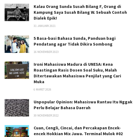
Kalau Orang Sunda Susah Bilang F, Orang di
Kampung Saya Susah Bilang W. Sebuah Contoh
Dialek Epik!
31 JANUARI 2021
5 Basa-basi Bahasa Sunda, Panduan bagi
Pendatang agar Tidak Dikira Sombong
16 NOVEMBER 2023
Ironi Mahasiswa Madura di UNESA: Kena
Roastingan Rasis Dosen Soal Suku, Malah
Ditertawakan Mahasiswa Penjilat yang Cari
Muka
6 MARET 2026
Unpopular Opinion: Mahasiswa Rantau Itu Nggak
Perlu Belajar Bahasa Daerah
30 NOVEMBER 2022
Cuan, Cengli, Cincai, dan Percakapan Encek-
encek Hokkian Mix Jawa. Terminal Mulok #02