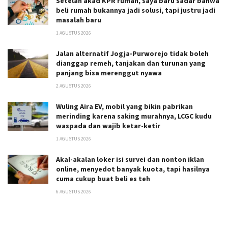
Setelah akad KPR rumah, saya baru sadar bahwa
beli rumah bukannya jadi solusi, tapi justru jadi
masalah baru
1 AGUSTUS 2026
Jalan alternatif Jogja-Purworejo tidak boleh
dianggap remeh, tanjakan dan turunan yang
panjang bisa merenggut nyawa
2 AGUSTUS 2026
Wuling Aira EV, mobil yang bikin pabrikan
merinding karena saking murahnya, LCGC kudu
waspada dan wajib ketar-ketir
1 AGUSTUS 2026
Akal-akalan loker isi survei dan nonton iklan
online, menyedot banyak kuota, tapi hasilnya
cuma cukup buat beli es teh
6 AGUSTUS 2026